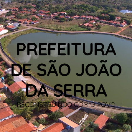
PREFEITURA
DE SÃO JOÃO
DA SERRA
RECONSTRUINDO COM O POVO