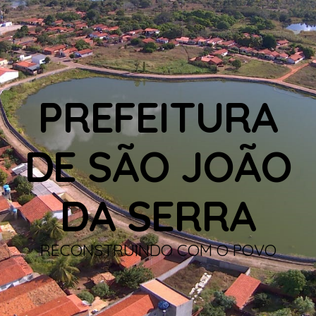
PREFEITURA
DE SÃO JOÃO
DA SERRA
RECONSTRUINDO COM O POVO