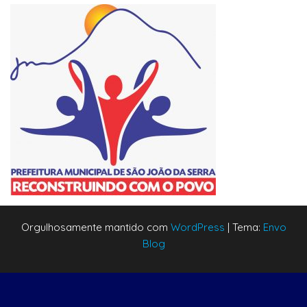
Orgulhosamente mantido com
WordPress
|
Tema:
Envo
Blog