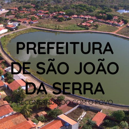
PREFEITURA
DE SÃO JOÃO
DA SERRA
RECONSTRUINDO COM O POVO