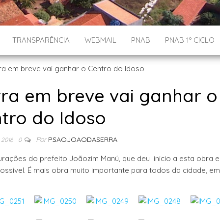
TRANSPARÊNCIA
WEBMAIL
PNAB
PNAB 1º CICLO
ra em breve vai ganhar o
tro do Idoso
Por
PSAOJOAODASERRA
 2016
0
rações do prefeito Joãozim Manú, que deu inicio a esta obra 
possível. É mais obra muito importante para todos da cidade, em