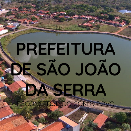
PREFEITURA
DE SÃO JOÃO
DA SERRA
RECONSTRUINDO COM O POVO