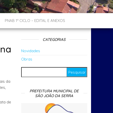
PNAB 1º CICLO – EDITAL E ANEXOS
CATEGORIAS
ina
Novidades
Obras
Pesquisar por:
ais da
tes,
PREFEITURA MUNICIPAL DE
SÃO JOÃO DA SERRA
data de