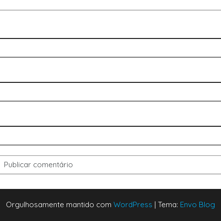
Orgulhosamente mantido com
WordPress
|
Tema:
Envo Blog