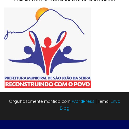
Orgulhosamente mantido com
WordPress
|
Tema:
Envo
Blog