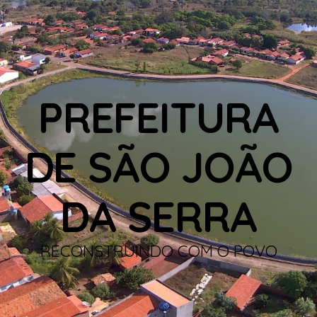
PREFEITURA
DE SÃO JOÃO
DA SERRA
RECONSTRUINDO COM O POVO