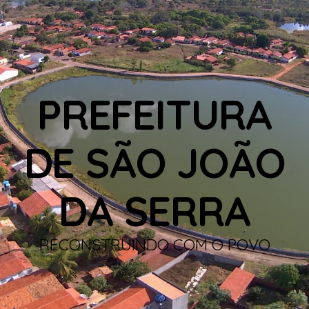
PREFEITURA
DE SÃO JOÃO
DA SERRA
RECONSTRUINDO COM O POVO