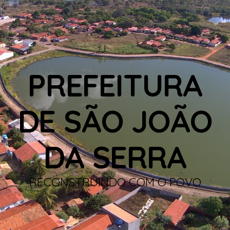
PREFEITURA
DE SÃO JOÃO
DA SERRA
RECONSTRUINDO COM O POVO