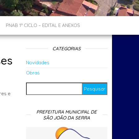
PNAB 1º CICLO – EDITAL E ANEXOS
CATEGORIAS
ses
Novidades
Obras
Pesquisar por:
res e
PREFEITURA MUNICIPAL DE
SÃO JOÃO DA SERRA