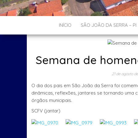
INÍCIO
SÃO JOÃO DA SERRA – PI
Semana de homenag
21 de agosto d
O dia dos pais em São João da Serra foi comem
dinâmicas, reflexões, jantares se tornando uma 
órgãos municipais.
SCFV (jantar)