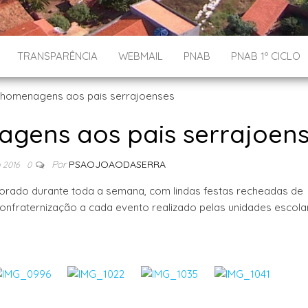
TRANSPARÊNCIA
WEBMAIL
PNAB
PNAB 1º CICLO
ens aos pais serrajoen
Por
PSAOJOAODASERRA
e 2016
0
orado durante toda a semana, com lindas festas recheadas de
confraternização a cada evento realizado pelas unidades escola