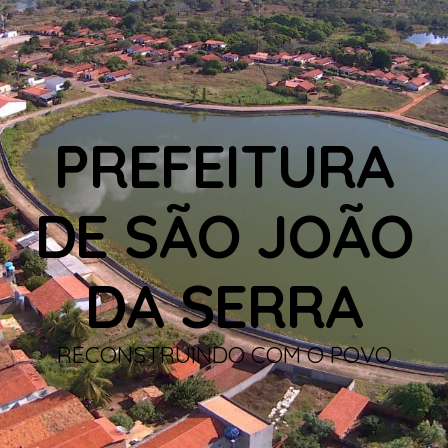
PREFEITURA
DE SÃO JOÃO
DA SERRA
RECONSTRUINDO COM O POVO