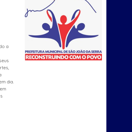
do a
seus
rtes,
a
em dia.
 em
ns