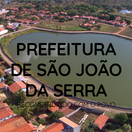
PREFEITURA
DE SÃO JOÃO
DA SERRA
RECONSTRUINDO COM O POVO