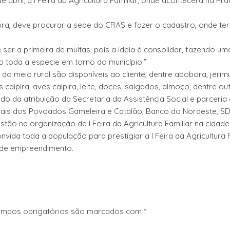
 abril, a I Feira da Agricultura Familiar, onde acontecerá na Pr
eira, deve procurar a sede do CRAS e fazer o cadastro, onde te
ser a primeira de muitas, pois a ideia é consolidar, fazendo uma
o toda a especie em torno do município.”
 do meio rural são disponíveis ao cliente, dentre abobora, jerim
os caipira, aves caipira, leite, doces, salgados, almoço, dentre ou
do da atribuição da Secretaria da Assistência Social e parceri
ais dos Povoados Gameleira e Catalão, Banco do Nordeste, S
ão na organização da I Feira da Agricultura Familiar na cidade
vida toda a população para prestigiar a I Feira da Agricultura F
nde empreendimento.
mpos obrigatórios são marcados com
*