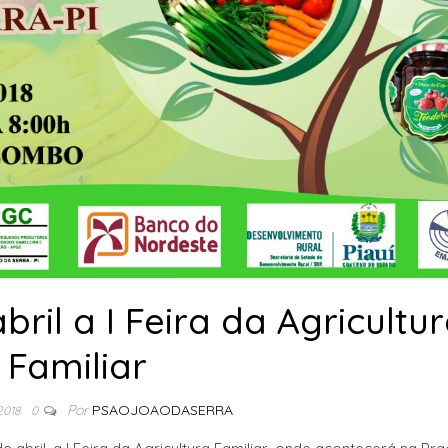
bril a I Feira da Agricultu
Familiar
Por
PSAOJOAODASERRA
 2018
0