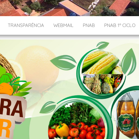
TRANSPARÊNCIA
WEBMAIL
PNAB
PNAB 1º CICLO