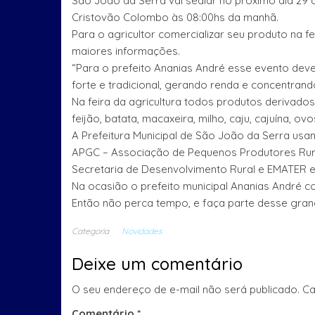
São João da Serra vai sediar no próximo dia 29 de
Cristovão Colombo às 08:00hs da manhã.
Para o agricultor comercializar seu produto na f
maiores informações.
“Para o prefeito Ananias André esse evento deve 
forte e tradicional, gerando renda e concentrand
Na feira da agricultura todos produtos derivados
feijão, batata, macaxeira, milho, caju, cajuína, ov
A Prefeitura Municipal de São João da Serra usan
APGC – Associação de Pequenos Produtores Rur
Secretaria de Desenvolvimento Rural e EMATER est
Na ocasião o prefeito municipal Ananias André con
Então não perca tempo, e faça parte desse gra
Categoria
Novidades
Deixe um comentário
O seu endereço de e-mail não será publicado.
Ca
Comentário
*