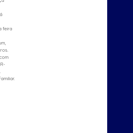
aça
rá
 feira
um,
tros.
a com
DR-
.
amiliar.